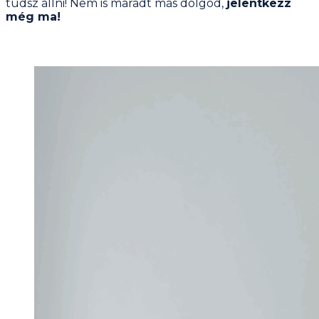
tudsz állni! Nem is maradt más dolgod,
jelentkezz
még ma!
Hasonló bejegyzések