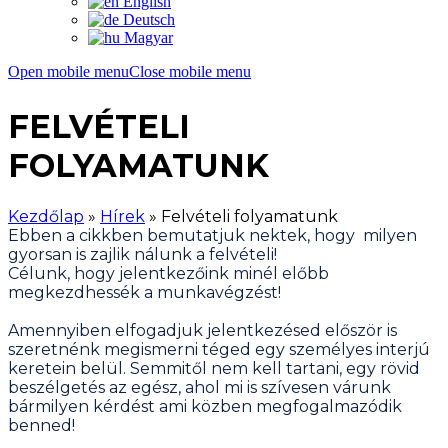
English
Deutsch
Magyar
Open mobile menu
Close mobile menu
FELVÉTELI
FOLYAMATUNK
Kezdőlap
»
Hírek
»
Felvételi folyamatunk
Ebben a cikkben bemutatjuk nektek, hogy milyen
gyorsan is zajlik nálunk a felvételi!
Célunk, hogy jelentkezőink minél előbb
megkezdhessék a munkavégzést!
Amennyiben elfogadjuk jelentkezésed először is
szeretnénk megismerni téged egy személyes interjú
keretein belül. Semmitől nem kell tartani, egy rövid
beszélgetés az egész, ahol mi is szívesen várunk
bármilyen kérdést ami közben megfogalmazódik
benned!