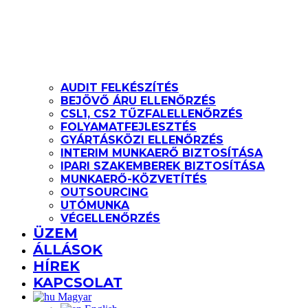
AUDIT FELKÉSZÍTÉS
BEJÖVŐ ÁRU ELLENŐRZÉS
CSL1, CS2 TŰZFALELLENŐRZÉS
FOLYAMATFEJLESZTÉS
GYÁRTÁSKÖZI ELLENŐRZÉS
INTERIM MUNKAERŐ BIZTOSÍTÁSA
IPARI SZAKEMBEREK BIZTOSÍTÁSA
MUNKAERŐ-KÖZVETÍTÉS
OUTSOURCING
UTÓMUNKA
VÉGELLENŐRZÉS
ÜZEM
ÁLLÁSOK
HÍREK
KAPCSOLAT
Magyar