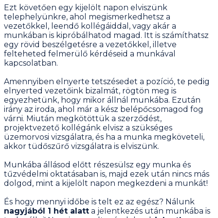
Ezt követően egy kijelölt napon elviszünk
telephelyünkre, ahol megismerkedhetsz a
vezetőkkel, leendő kollégáiddal, vagy akár a
munkában is kipróbálhatod magad. Itt is számíthatsz
egy rövid beszélgetésre a vezetőkkel, illetve
felteheted felmerülő kérdéseid a munkával
kapcsolatban.
Amennyiben elnyerte tetszésedet a pozíció, te pedig
elnyerted vezetőink bizalmát, rögtön meg is
egyezhetünk, hogy mikor állnál munkába. Ezután
irány az iroda, ahol már a kész belépőcsomagod fog
várni. Miután megkötöttük a szerződést,
projektvezető kollégánk elvisz a szükséges
üzemorvosi vizsgálatra, és ha a munka megköveteli,
akkor tüdőszűrő vizsgálatra is elviszünk.
Munkába állásod előtt részesülsz egy munka és
tűzvédelmi oktatásaban is, majd ezek után nincs más
dolgod, mint a kijelölt napon megkezdeni a munkát!
És hogy mennyi időbe is telt ez az egész? Nálunk
nagyjából 1 hét alatt
a jelentkezés után munkába is