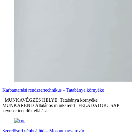
Karbantartási rendszertechnikus – Tatabánya környéke
MUNKAVÉGZÉS HELYE: Tatabánya környéke
MUNKAREND Általános munkarend FELADATOK: SAP
keyuser teendők ellátása…
Szerelősori gépbeállító – Mosonmagyaróvár