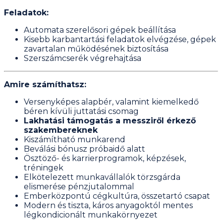
Feladatok:
Automata szerelősori gépek beállítása
Kisebb karbantartási feladatok elvégzése, gépek
zavartalan működésének biztosítása
Szerszámcserék végrehajtása
Amire számíthatsz:
Versenyképes alapbér, valamint kiemelkedő
béren kívüli juttatási csomag
Lakhatási támogatás a messziről érkező
szakembereknek
Kiszámítható munkarend
Beválási bónusz próbaidő alatt
Ösztöző- és karrierprogramok, képzések,
tréningek
Elkötelezett munkavállalók törzsgárda
elismerése pénzjutalommal
Emberközpontú cégkultúra, összetartó csapat
Modern és tiszta, káros anyagoktól mentes
légkondicionált munkakörnyezet