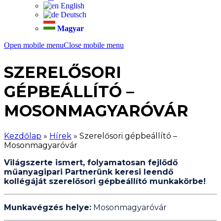
English
Deutsch
Magyar
Open mobile menu
Close mobile menu
SZERELŐSORI
GÉPBEÁLLÍTÓ –
MOSONMAGYARÓVÁR
Kezdőlap
»
Hírek
»
Szerelősori gépbeállító –
Mosonmagyaróvár
Világszerte ismert, folyamatosan fejlődő
műanyagipari Partnerünk keresi leendő
kollégáját szerelősori gépbeállító munkakörbe!
Munkavégzés helye:
Mosonmagyaróvár