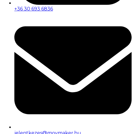
+36 30 693 6836
jelentkezes@movmaker.hu