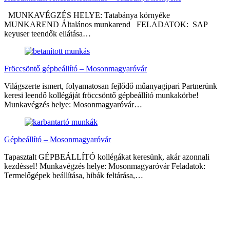
MUNKAVÉGZÉS HELYE: Tatabánya környéke
MUNKAREND Általános munkarend FELADATOK: SAP
keyuser teendők ellátása…
Fröccsöntő gépbeállító – Mosonmagyaróvár
Világszerte ismert, folyamatosan fejlődő műanyagipari Partnerünk
keresi leendő kollégáját fröccsöntő gépbeállító munkakörbe!
Munkavégzés helye: Mosonmagyaróvár…
Gépbeállító – Mosonmagyaróvár
Tapasztalt GÉPBEÁLLÍTÓ kollégákat keresünk, akár azonnali
kezdéssel! Munkavégzés helye: Mosonmagyaróvár Feladatok:
Termelőgépek beállítása, hibák feltárása,…
Megosztás