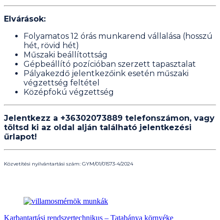
Elvárások:
Folyamatos 12 órás munkarend vállalása (hosszú
hét, rövid hét)
Műszaki beállítottság
Gépbeállító pozícióban szerzett tapasztalat
Pályakezdő jelentkezőink esetén műszaki
végzettség feltétel
Középfokú végzettség
Jelentkezz a +36302073889 telefonszámon, vagy
töltsd ki az oldal alján található jelentkezési
űrlapot!
Közvetítési nyilvántartási szám: GYM/01/01573-4/2024
Hasonló bejegyzések
Karbantartási rendszertechnikus – Tatabánya környéke