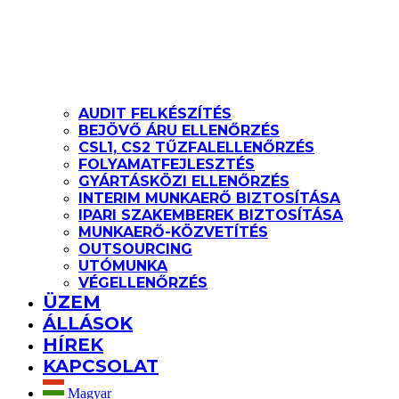
AUDIT FELKÉSZÍTÉS
BEJÖVŐ ÁRU ELLENŐRZÉS
CSL1, CS2 TŰZFALELLENŐRZÉS
FOLYAMATFEJLESZTÉS
GYÁRTÁSKÖZI ELLENŐRZÉS
INTERIM MUNKAERŐ BIZTOSÍTÁSA
IPARI SZAKEMBEREK BIZTOSÍTÁSA
MUNKAERŐ-KÖZVETÍTÉS
OUTSOURCING
UTÓMUNKA
VÉGELLENŐRZÉS
ÜZEM
ÁLLÁSOK
HÍREK
KAPCSOLAT
Magyar