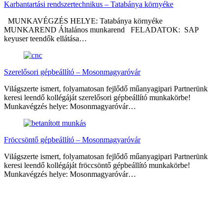
Karbantartási rendszertechnikus – Tatabánya környéke
MUNKAVÉGZÉS HELYE: Tatabánya környéke
MUNKAREND Általános munkarend FELADATOK: SAP
keyuser teendők ellátása…
Szerelősori gépbeállító – Mosonmagyaróvár
Világszerte ismert, folyamatosan fejlődő műanyagipari Partnerünk
keresi leendő kollégáját szerelősori gépbeállító munkakörbe!
Munkavégzés helye: Mosonmagyaróvár…
Fröccsöntő gépbeállító – Mosonmagyaróvár
Világszerte ismert, folyamatosan fejlődő műanyagipari Partnerünk
keresi leendő kollégáját fröccsöntő gépbeállító munkakörbe!
Munkavégzés helye: Mosonmagyaróvár…
Megosztás