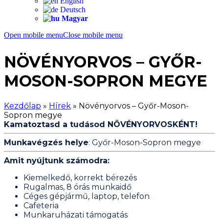
English
Deutsch
Magyar
Open mobile menu
Close mobile menu
NÖVÉNYORVOS – GYŐR-
MOSON-SOPRON MEGYE
Kezdőlap
»
Hírek
»
Növényorvos – Győr-Moson-
Sopron megye
Kamatoztasd a tudásod NÖVÉNYORVOSKÉNT!
​Munkavégzés helye
: Győr-Moson-Sopron megye
​Amit nyújtunk számodra:
Kiemelkedő, korrekt bérezés
Rugalmas, 8 órás munkaidő
Céges gépjármű, laptop, telefon
Cafeteria
Munkaruházati támogatás