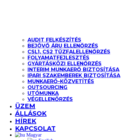
AUDIT FELKÉSZÍTÉS
BEJÖVŐ ÁRU ELLENŐRZÉS
CSL1, CS2 TŰZFALELLENŐRZÉS
FOLYAMATFEJLESZTÉS
GYÁRTÁSKÖZI ELLENŐRZÉS
INTERIM MUNKAERŐ BIZTOSÍTÁSA
IPARI SZAKEMBEREK BIZTOSÍTÁSA
MUNKAERŐ-KÖZVETÍTÉS
OUTSOURCING
UTÓMUNKA
VÉGELLENŐRZÉS
ÜZEM
ÁLLÁSOK
HÍREK
KAPCSOLAT
Magyar