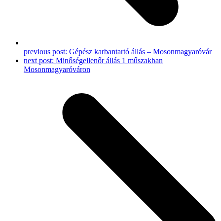
previous post:
Gépész karbantartó állás – Mosonmagyaróvár
next post:
Minőségellenőr állás 1 műszakban
Mosonmagyaróváron