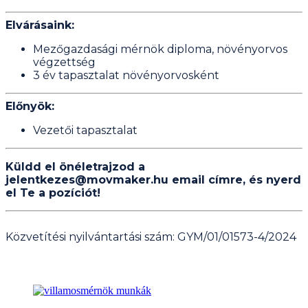
Elvárásaink:
Mezőgazdasági mérnök diploma, növényorvos
végzettség
3 év tapasztalat növényorvosként
Előnyök:
Vezetői tapasztalat
​Küldd el önéletrajzod a
jelentkezes@movmaker.hu email címre, és nyerd
el Te a pozíciót!
Közvetítési nyilvántartási szám: GYM/01/01573-4/2024
Hasonló bejegyzések