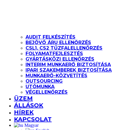
AUDIT FELKÉSZÍTÉS
BEJÖVŐ ÁRU ELLENŐRZÉS
CSL1, CS2 TŰZFALELLENŐRZÉS
FOLYAMATFEJLESZTÉS
GYÁRTÁSKÖZI ELLENŐRZÉS
INTERIM MUNKAERŐ BIZTOSÍTÁSA
IPARI SZAKEMBEREK BIZTOSÍTÁSA
MUNKAERŐ-KÖZVETÍTÉS
OUTSOURCING
UTÓMUNKA
VÉGELLENŐRZÉS
ÜZEM
ÁLLÁSOK
HÍREK
KAPCSOLAT
Magyar