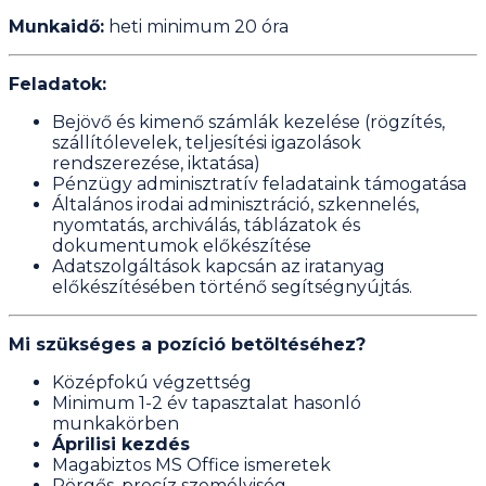
Munkaidő:
heti minimum 20 óra
Feladatok:
Bejövő és kimenő számlák kezelése (rögzítés,
szállítólevelek, teljesítési igazolások
rendszerezése, iktatása)
Pénzügy adminisztratív feladataink támogatása
Általános irodai adminisztráció, szkennelés,
nyomtatás, archiválás, táblázatok és
dokumentumok előkészítése
Adatszolgáltások kapcsán az iratanyag
előkészítésében történő segítségnyújtás.
Mi szükséges a pozíció betöltéséhez?
Középfokú végzettség
Minimum 1-2 év tapasztalat hasonló
munkakörben
Áprilisi kezdés
Magabiztos MS Office ismeretek
Pörgős, precíz személyiség