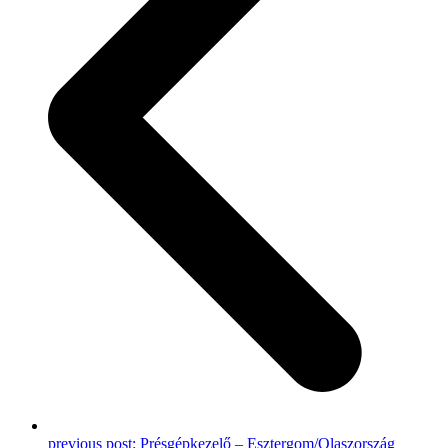
previous post:
Présgépkezelő – Esztergom/Olaszország