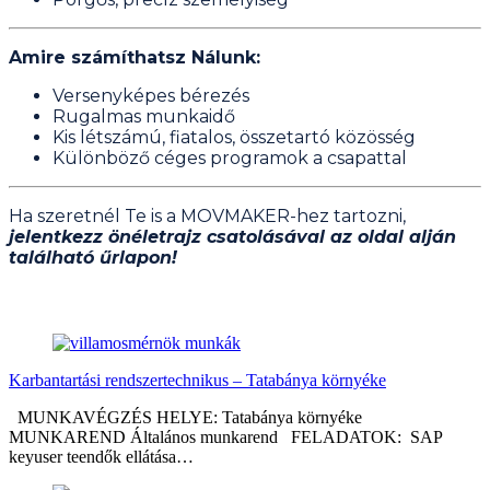
Amire számíthatsz Nálunk:
Versenyképes bérezés
Rugalmas munkaidő
Kis létszámú, fiatalos, összetartó közösség
Különböző céges programok a csapattal
Ha szeretnél Te is a MOVMAKER-hez tartozni,
jelentkezz önéletrajz csatolásával az oldal alján
található űrlapon!
Hasonló bejegyzések
Karbantartási rendszertechnikus – Tatabánya környéke
MUNKAVÉGZÉS HELYE: Tatabánya környéke
MUNKAREND Általános munkarend FELADATOK: SAP
keyuser teendők ellátása…