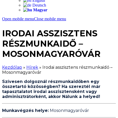
English
Deutsch
Magyar
Open mobile menu
Close mobile menu
IRODAI ASSZISZTENS
RÉSZMUNKAIDŐ –
MOSONMAGYARÓVÁR
Kezdőlap
»
Hírek
»
Irodai asszisztens részmunkaidő –
Mosonmagyaróvár
Szívesen dolgoznál részmunkaidőben egy
összetartó közösségben? Ha szereztél már
tapasztalatot irodai asszisztensként vagy
adminisztrátorként, akkor Nálunk a helyed!
Munkavégzés helye:
Mosonmagyaróvár