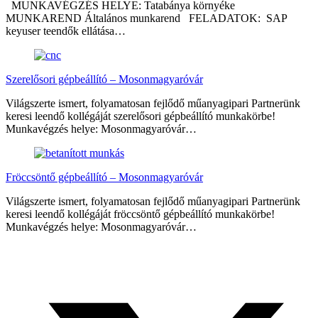
MUNKAVÉGZÉS HELYE: Tatabánya környéke
MUNKAREND Általános munkarend FELADATOK: SAP
keyuser teendők ellátása…
Szerelősori gépbeállító – Mosonmagyaróvár
Világszerte ismert, folyamatosan fejlődő műanyagipari Partnerünk
keresi leendő kollégáját szerelősori gépbeállító munkakörbe!
Munkavégzés helye: Mosonmagyaróvár…
Fröccsöntő gépbeállító – Mosonmagyaróvár
Világszerte ismert, folyamatosan fejlődő műanyagipari Partnerünk
keresi leendő kollégáját fröccsöntő gépbeállító munkakörbe!
Munkavégzés helye: Mosonmagyaróvár…
Megosztás