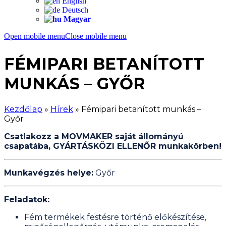
English
Deutsch
Magyar
Open mobile menu
Close mobile menu
FÉMIPARI BETANÍTOTT
MUNKÁS – GYŐR
Kezdőlap
»
Hírek
»
Fémipari betanított munkás –
Győr
Csatlakozz a MOVMAKER saját állományú
csapatába, GYÁRTÁSKÖZI ELLENŐR munkakörben!
Munkavégzés helye:
Győr
Feladatok:
Fém termékek festésre történő előkészítése,