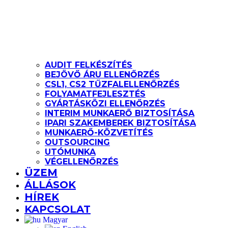
AUDIT FELKÉSZÍTÉS
BEJÖVŐ ÁRU ELLENŐRZÉS
CSL1, CS2 TŰZFALELLENŐRZÉS
FOLYAMATFEJLESZTÉS
GYÁRTÁSKÖZI ELLENŐRZÉS
INTERIM MUNKAERŐ BIZTOSÍTÁSA
IPARI SZAKEMBEREK BIZTOSÍTÁSA
MUNKAERŐ-KÖZVETÍTÉS
OUTSOURCING
UTÓMUNKA
VÉGELLENŐRZÉS
ÜZEM
ÁLLÁSOK
HÍREK
KAPCSOLAT
Magyar