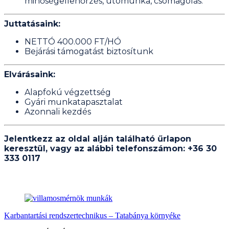
minőségellenőrzés, utómunka, csomagolás.
Juttatásaink:
NETTÓ 400.000 FT/HÓ
Bejárási támogatást biztosítunk
Elvárásaink:
Alapfokú végzettség
Gyári munkatapasztalat
Azonnali kezdés
Jelentkezz az oldal alján található űrlapon
keresztül, vagy az alábbi telefonszámon: +36 30
333 0117
Hasonló bejegyzések
Karbantartási rendszertechnikus – Tatabánya környéke