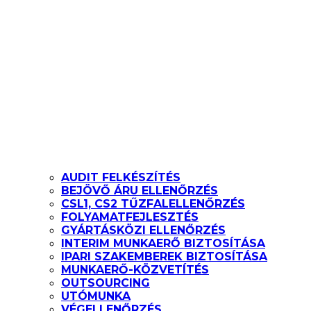
AUDIT FELKÉSZÍTÉS
BEJÖVŐ ÁRU ELLENŐRZÉS
CSL1, CS2 TŰZFALELLENŐRZÉS
FOLYAMATFEJLESZTÉS
GYÁRTÁSKÖZI ELLENŐRZÉS
INTERIM MUNKAERŐ BIZTOSÍTÁSA
IPARI SZAKEMBEREK BIZTOSÍTÁSA
MUNKAERŐ-KÖZVETÍTÉS
OUTSOURCING
UTÓMUNKA
VÉGELLENŐRZÉS