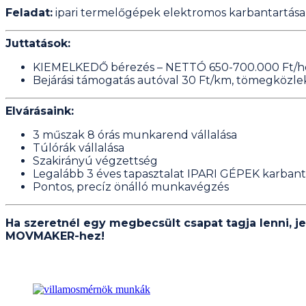
Feladat:
ipari termelőgépek elektromos karbantartása
Juttatások:
KIEMELKEDŐ bérezés – NETTÓ 650-700.000 Ft/h
Bejárási támogatás autóval 30 Ft/km, tömegközle
Elvárásaink:
3 műszak 8 órás munkarend vállalása
Túlórák vállalása
Szakirányú végzettség
Legalább 3 éves tapasztalat IPARI GÉPEK karban
Pontos, precíz önálló munkavégzés
Ha szeretnél egy megbecsült csapat tagja lenni, j
MOVMAKER-hez!
Hasonló bejegyzések