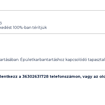
ó
kedést 100%-ban térítjük
tartásában. Épületkarbantartáshoz kapcsolódó tapaszt
elentkezz a 36302631728 telefonszámon, vagy az olda