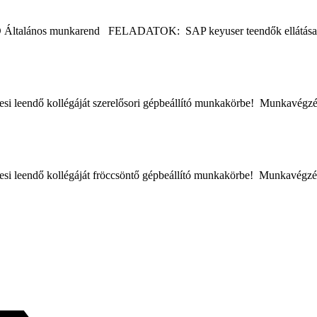
lános munkarend FELADATOK: SAP keyuser teendők ellátás
keresi leendő kollégáját szerelősori gépbeállító munkakörbe! Munkav
keresi leendő kollégáját fröccsöntő gépbeállító munkakörbe! Munkavé