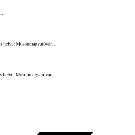
a…
égzés helye: Mosonmagyaróvár…
gzés helye: Mosonmagyaróvár…