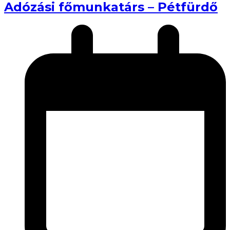
Adózási főmunkatárs – Pétfürdő