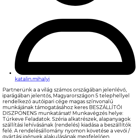
katalin.mihalyi
Partnerünk a a világ számos országában jelenlévő,
iparágában jelentős, Magyarországon 5 telephellyel
rendelkező autóipari cége magas színvonalú
munkájának támogatásához keres BESZÁLLÍTÓI
DISZPONENS munkatársat! Munkavégzés helye:
Túrkeve Feladatok. Széria alkatrészek, alapanyagok
szállítási lehívásának (rendelés) kiadása a beszállítók
felé. A rendelésállomány nyomon követése a vevői /
gyártási igények alakulásának megfelelően.