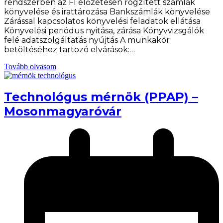
rendszerben az FI előzetesen rögzített számlák
könyvelése és irattározása Bankszámlák könyvelése
Zárással kapcsolatos könyvelési feladatok ellátása
Könyvelési periódus nyitása, zárása Könyvvizsgálók
felé adatszolgáltatás nyújtás A munkakör
betöltéséhez tartozó elvárások:…
Tovább olvasom
Technológus mérnök (PPAP) –
Mosonmagyaróvár