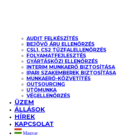
AUDIT FELKÉSZÍTÉS
BEJÖVŐ ÁRU ELLENŐRZÉS
CSL1, CS2 TŰZFALELLENŐRZÉS
FOLYAMATFEJLESZTÉS
GYÁRTÁSKÖZI ELLENŐRZÉS
INTERIM MUNKAERŐ BIZTOSÍTÁSA
IPARI SZAKEMBEREK BIZTOSÍTÁSA
MUNKAERŐ-KÖZVETÍTÉS
OUTSOURCING
UTÓMUNKA
VÉGELLENŐRZÉS
ÜZEM
ÁLLÁSOK
HÍREK
KAPCSOLAT
Magyar