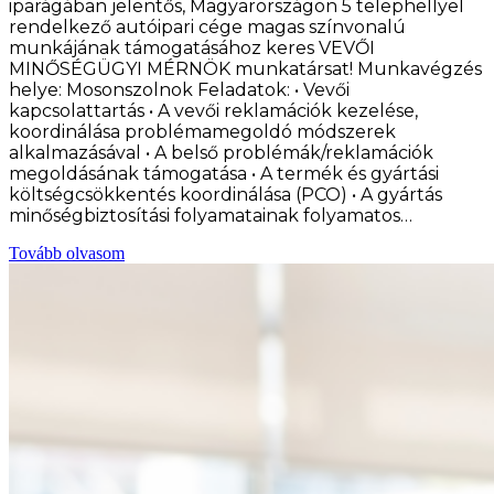
iparágában jelentős, Magyarországon 5 telephellyel
rendelkező autóipari cége magas színvonalú
munkájának támogatásához keres VEVŐI
MINŐSÉGÜGYI MÉRNÖK munkatársat! Munkavégzés
helye: Mosonszolnok Feladatok: • Vevői
kapcsolattartás • A vevői reklamációk kezelése,
koordinálása problémamegoldó módszerek
alkalmazásával • A belső problémák/reklamációk
megoldásának támogatása • A termék és gyártási
költségcsökkentés koordinálása (PCO) • A gyártás
minőségbiztosítási folyamatainak folyamatos…
Tovább olvasom