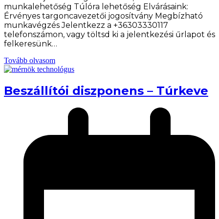
munkalehetőség Túlóra lehetőség Elvárásaink:
Érvényes targoncavezetői jogosítvány Megbízható
munkavégzés Jelentkezz a +36303330117
telefonszámon, vagy töltsd ki a jelentkezési űrlapot és
felkeresünk…
Tovább olvasom
Beszállítói diszponens – Túrkeve