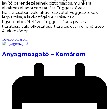
javító berendezéseinek biztonságos, munkára
alkalmas állapotban tartása Függesztékek
kialakításában való aktív részvétel Függesztékek
legyártása, a lakkozógép előírásainak
figyelembevételével Függesztékek javítása,
tisztításra való elkészítése, tisztítás utáni ellenőrzése
A lakkozógép…
Tovább olvasom
Anyagmozgató – Komárom