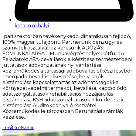
katalin.mihalyi
Ipari szektorban tevékenykedő, dinamikusan fejlődő,
100% magyar tulajdonú Partnerünk pénzügyi és
számviteli osztályához keresünk ADÓZÁSI
FŐMUNKATÁRSAT! Munkavégzés helye: Pétfürdő
Feladatok: ÁFA-bevallások elkészítése természetbeni
juttatások adóvonzatának nyilvántartása
közreműködés a társasági adóbevallás elkészítésében
energiadó bevallás elkészítése, helyi adók
elszámolása kapcsolattartás az adóhatóságokkal
környezetvédelmi termékdíj bevallása, kapcsolódó
adatszolgáltatások rehabilitációs hozzájárulás
elszámolása KSH adatszolgáltatások Kiküldetések,
elszámolása Auditokban való részvétel
Közreműködés leltározásban Beruházási számlák
kezelése…
Tovább olvasom