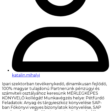
katalin.mihalyi
Ipari szektorban tevékenykedő, dinamikusan fejlődő,
100% magyar tulajdonú Partnerünk pénzügyi és
számviteli osztályához keresünk MÉRLEGKÉPES
KÖNYVELŐ kollégát! Munkavégzés helye: Pétfürdő
Feladatok: Anyag és tárgyieszköz könyvelése SAP-
ban Főkönyvi vegyes bizonylatok könyvelése, SAP