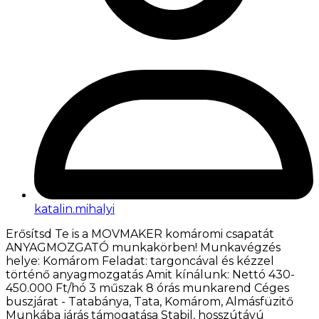
katalin.mihalyi
Erősítsd Te is a MOVMAKER komáromi csapatát
ANYAGMOZGATÓ munkakörben! Munkavégzés
helye: Komárom Feladat: targoncával és kézzel
történő anyagmozgatás Amit kínálunk: Nettó 430-
450.000 Ft/hó 3 műszak 8 órás munkarend Céges
buszjárat - Tatabánya, Tata, Komárom, Almásfüzitő
Munkába járás támogatása Stabil, hosszútávú