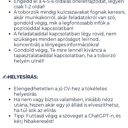
E
ngedd el a 4-5-6 oldalas önéletrajzodat, legyen
csak 1-2 oldal!
A toborzók mindig kulcsszavakat fognak keresni,
akár munkakörről, akár feladatokról van szó,
gondold végig, mik a legfontosabb infók a
pozícióddal kapcsolatban!
A feladataiddal kapcsolatban légy rövid, nem
szükséges minden apróságot leírnod,
koncentrálj a lényeges információkra!
Gondold végig, Te mire lennél kíváncsi a
tapasztalataiddal kapcsolatban, ha a toborzó
helyén ülnél!
✍
HELYESÍRÁS:
Elengedhetetlen a jó CV-hez a tökéletes
helyesírás.
Ha nem vagy biztos valamiben, inkább nézz
utána, hiszen akár egy jó állást is elveszíthetsz,
ha túl sok az elírás.
Tipp: Futtasd végig a szöveget a ChatGPT-n, és
kérj hibakeresést!