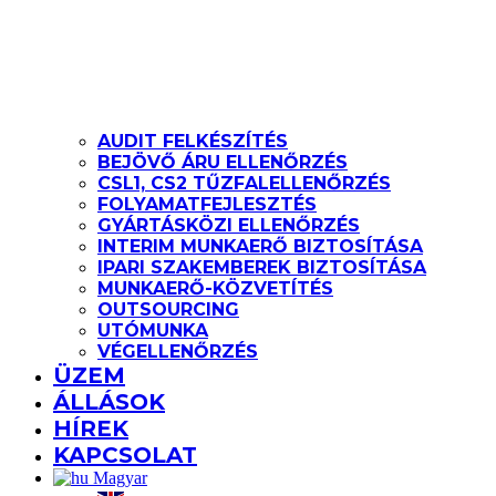
AUDIT FELKÉSZÍTÉS
BEJÖVŐ ÁRU ELLENŐRZÉS
CSL1, CS2 TŰZFALELLENŐRZÉS
FOLYAMATFEJLESZTÉS
GYÁRTÁSKÖZI ELLENŐRZÉS
INTERIM MUNKAERŐ BIZTOSÍTÁSA
IPARI SZAKEMBEREK BIZTOSÍTÁSA
MUNKAERŐ-KÖZVETÍTÉS
OUTSOURCING
UTÓMUNKA
VÉGELLENŐRZÉS
ÜZEM
ÁLLÁSOK
HÍREK
KAPCSOLAT
Magyar