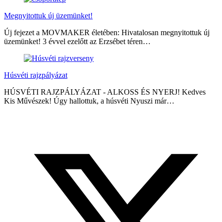
Megnyitottuk új üzemünket!
Új fejezet a MOVMAKER életében: Hivatalosan megnyitottuk új
üzemünket! 3 évvel ezelőtt az Erzsébet téren…
Húsvéti rajzpályázat
HÚSVÉTI RAJZPÁLYÁZAT - ALKOSS ÉS NYERJ! Kedves
Kis Művészek! Úgy hallottuk, a húsvéti Nyuszi már…
Megosztás