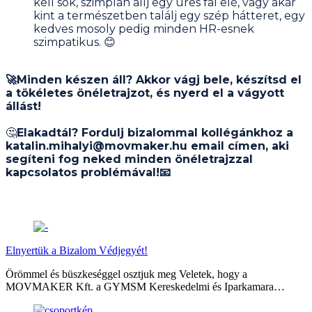
kell sok, szimplán állj egy üres fal elé, vagy akár
kint a természetben találj egy szép hátteret, egy
kedves mosoly pedig minden HR-esnek
szimpatikus. 😊
🚀Minden készen áll? Akkor vágj bele, készítsd el
a tökéletes önéletrajzot, és nyerd el a vágyott
állást!
🤔
Elakadtál? Fordulj bizalommal kollégánkhoz a
katalin.mihalyi@movmaker.hu email címen, aki
segíteni fog neked minden önéletrajzzal
kapcsolatos problémával!📧
Hasonló bejegyzések
Elnyertük a Bizalom Védjegyét!
Örömmel és büszkeséggel osztjuk meg Veletek, hogy a
MOVMAKER Kft. a GYMSM Kereskedelmi és Iparkamara…