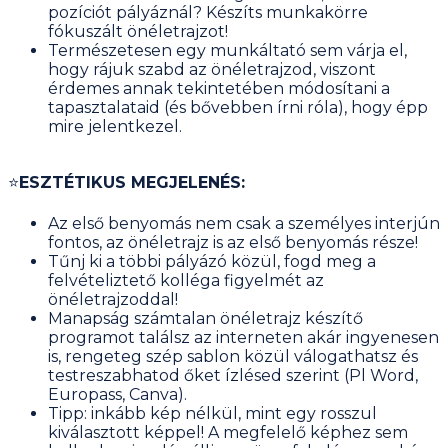
pozíciót pályáznál? Készíts munkakörre
fókuszált önéletrajzot!
Természetesen egy munkáltató sem várja el,
hogy rájuk szabd az önéletrajzod, viszont
érdemes annak tekintetében módosítani a
tapasztalataid (és bővebben írni róla), hogy épp
mire jelentkezel.
⭐️
ESZTÉTIKUS MEGJELENÉS:
Az első benyomás nem csak a személyes interjún
fontos, az önéletrajz is az első benyomás része!
Tűnj ki a többi pályázó közül, fogd meg a
felvételiztető kolléga figyelmét az
önéletrajzoddal!
Manapság számtalan önéletrajz készítő
programot találsz az interneten akár ingyenesen
is, rengeteg szép sablon közül válogathatsz és
testreszabhatod őket ízlésed szerint (Pl Word,
Europass, Canva).
Tipp: inkább kép nélkül, mint egy rosszul
kiválasztott képpel! A megfelelő képhez sem