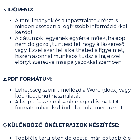
📅
IDŐREND:
A tanulmányok és a tapasztalatok részt is
minden esetben a legfrissebb információkkal
kezdd!
A dátumok legyenek egyértelműek, ha épp
nem dolgozol, tüntesd fel, hogy álláskereső
vagy. Ezzel akár fel is keltheted a figyelmet,
hiszen azonnal munkába tudsz állni, ezzel
előnyt szerezve más pályázókkal szemben.
📧
PDF FORMÁTUM:
Lehetőség szerint mellőzd a Word (docx) vagy
kép (jpg, png) használatát.
A legprofesszionálisabb megoldás, ha PDF
formátumban küldöd el a dokumentumot!
📋
KÜLÖNBÖZŐ ÖNÉLETRAJZOK KÉSZÍTÉSE:
Többféle területen dolgoztál már, és többféle