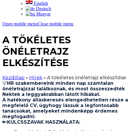
English
Deutsch
Magyar
Open mobile menu
Close mobile menu
A TÖKÉLETES
ÖNÉLETRAJZ
ELKÉSZÍTÉSE
Kezdőlap
»
Hírek
»
A tökéletes önéletrajz elkészítése
💡
HR szakembereink minden nap számtalan
önéletrajzzal találkoznak, és most összeszedték
Nektek a leggyakrabban látott hibákat.
A hatékony álláskeresés elengedhetetlen része a
megfelelő CV, úgyhogy lássuk a legfontosabb
tanácsokat, amelyeket mindenképp érdemes
megfogadni:
🔑
KULCSSZAVAK HASZNÁLATA: